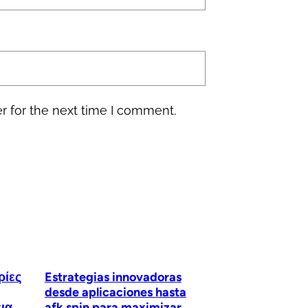
r for the next time I comment.
ρίες
Estrategias innovadoras
desde aplicaciones hasta
ια
afk spin para maximizar