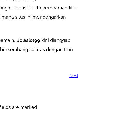
ang responsif serta pembaruan fitur
imana situs ini mendengarkan
pemain,
Bolaslot99
kini dianggap
g berkembang selaras dengan tren
Next
fields are marked
*