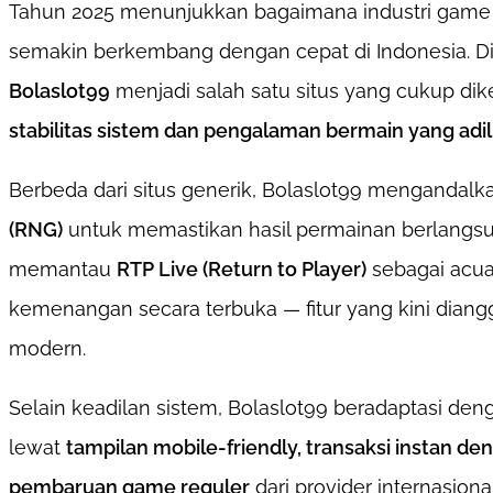
Tahun 2025 menunjukkan bagaimana industri game d
semakin berkembang dengan cepat di Indonesia. Di
Bolaslot99
menjadi salah satu situs yang cukup di
stabilitas sistem dan pengalaman bermain yang adil
Berbeda dari situs generik, Bolaslot99 mengandal
(RNG)
untuk memastikan hasil permainan berlangsu
memantau
RTP Live (Return to Player)
sebagai acua
kemenangan secara terbuka — fitur yang kini diangg
modern.
Selain keadilan sistem, Bolaslot99 beradaptasi de
lewat
tampilan mobile-friendly, transaksi instan de
pembaruan game reguler
dari provider internasiona