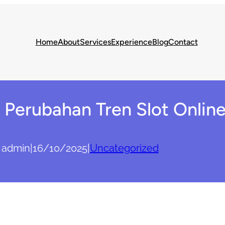
Home
About
Services
Experience
Blog
Contact
 Perubahan Tren Slot Onlin
admin
|
16/10/2025
|
Uncategorized