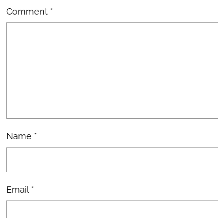
Comment
*
Name
*
Email
*